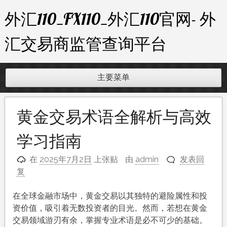
跳
外汇110_FX110_外汇110官网- 外
至
内
汇交易商监管查询平台
容
主要菜单
黄金交易术语全解析与高效
学习指南
在
2025年7月2日
上张贴
由
admin
发表回
复
在全球金融市场中，黄金交易以其独特的避险属性和投
资价值，吸引着无数投资者的目光。然而，若想在黄金
交易领域游刃有余，掌握专业术语是必不可少的基础。