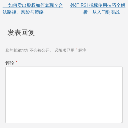
←
如何卖出股权如何套现？合
外汇 RSI 指标使用技巧全解
文
法路径、风险与策略
析：从入门到实战
→
章
发表回复
导
航
您的邮箱地址不会被公开。
必填项已用
*
标注
评论
*