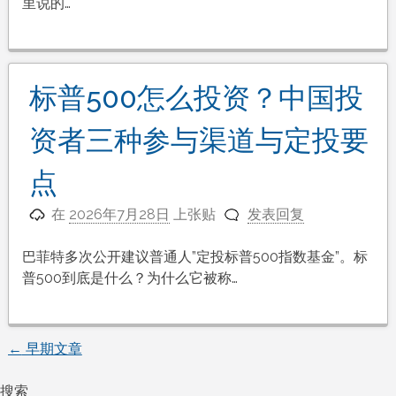
里说的…
标普500怎么投资？中国投
资者三种参与渠道与定投要
点
在
2026年7月28日
上张贴
发表回复
巴菲特多次公开建议普通人”定投标普500指数基金”。标
普500到底是什么？为什么它被称…
←
早期文章
文
搜索