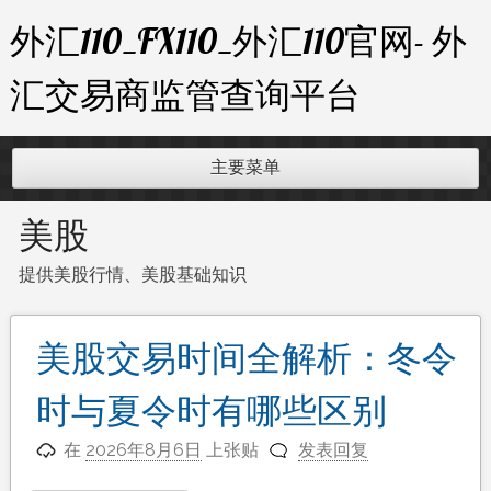
跳
外汇110_FX110_外汇110官网- 外
至
内
汇交易商监管查询平台
容
主要菜单
美股
提供美股行情、美股基础知识
美股交易时间全解析：冬令
时与夏令时有哪些区别
在
2026年8月6日
上张贴
发表回复