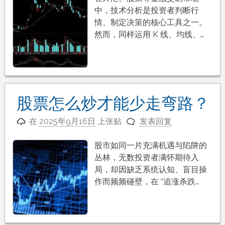
中，技术分析是投资者判断行
情、制定决策的核心工具之一。
然而，同样运用 K 线、均线、…
股票怎么炒才能少走弯路？
在
2025年9月16日
上张贴
发表回复
股市如同一片充满机遇与陷阱的
丛林，无数投资者满怀期待入
局，却因缺乏系统认知、盲目操
作而频频碰壁，在 “追涨杀跌…