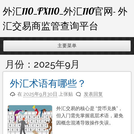
跳
外汇110_FX110_外汇110官网- 外
至
内
汇交易商监管查询平台
容
主要菜单
月份：
2025年9月
外汇术语有哪些？
在
2025年9月30日
上张贴
发表回复
外汇交易的核心是 “货币兑换”，
但入门需先掌握底层术语，避免
因概念混淆导致操作失误。​