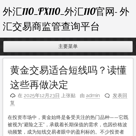
跳
外汇110_FX110_外汇110官网- 外
至
内
汇交易商监管查询平台
容
主要菜单
黄金交易适合短线吗？读懂
这些再做决定
在
2025年12月23日
上张贴
由
admin
发表回
复
在投资市场中，黄金始终是备受关注的热门品种——它既
被视为“避险之王”，承载着长期保值的需求，也因价格波
动频繁，成为短线交易者眼中的盈利标的。不少投资者