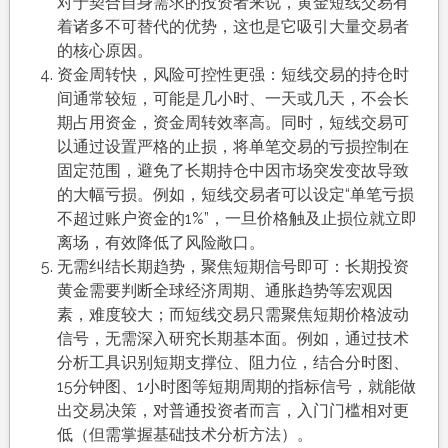
对于契合自身需求的投资者来说，黄金短线交易有
着诸多不可替代的优势，这也是它吸引大量交易者
的核心原因。
资金周转快，风险可控性更强：短线交易的持仓时
间通常较短，可能是几小时、一天或几天，不会长
期占用资金，资金周转效率高。同时，短线交易可
以通过设置严格的止损，将单笔交易的亏损控制在
固定范围，避免了长期持仓中因市场突发变故导致
的大幅亏损。例如，短线交易者可以设定“单笔亏损
不超过账户资金的1%”，一旦价格触及止损位就立即
离场，有效降低了风险敞口。
无需纠结长期趋势，聚焦短期信号即可：长期投资
黄金需要判断全球经济周期、通胀趋势等宏观因
素，难度较大；而短线交易只需聚焦短期价格波动
信号，无需深入研究长期基本面。例如，通过技术
分析工具识别短期支撑位、阻力位，结合分时图、
15分钟图、1小时图等短期周期的指标信号，就能做
出交易决策，对普通投资者而言，入门门槛相对更
低（但需掌握基础技术分析方法）。