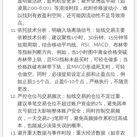
波动最活跃，盈利机会更多；避开亚洲盘早期（如
凌晨2:00-6:00）等清淡时段，此时价格波动小，难
以找到有效盈利空间，还可能因流动性不足导致滑
点。
依托技术分析，明确入场离场信号：短线交易主要
依赖技术分析，建议聚焦1小时、30分钟、15分钟等
短期周期，结合移动平均线、RSI、MACD、布林带
等指标判断方向。例如，当1小时图中黄金价格突破
布林带上轨，且RSI指标未超买时，可轻仓做多；当
价格跌破布林带下轨，且MACD形成死叉时，可轻
仓做空。同时，必须提前设定止损和止盈点位，例
如止损3-5个点、止盈6-10个点，严格执行，不随意
更改。
严控仓位与交易频次：短线交易的仓位不宜过重，
建议单笔交易仓位不超过账户资金的2%，避免因单
次亏损过大影响整体账户安全；同时控制交易频
次，一天交易2-3笔即可，避免高频操作累积过高成
本，也能减少决策失误的概率。
避开重大数据与事件时段：重大经济数据（如非农