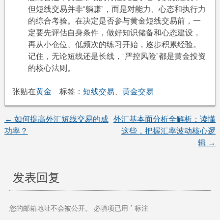
但短线交易并非“躺赚”，而是对能力、心态和执行力
的综合考验。在决定是否参与黄金短线交易前，一
定要先评估自身条件，做好知识储备和心态建设，
再从小仓位、低频次的练习开始，逐步积累经验。
记住，无论短线还是长线，“严控风险”都是黄金投资
的核心法则。
张贴在
黄金
标签：
短线交易
、
黄金交易
←
如何提高外汇短线交易的成
外汇基本面分析全解析：读懂
文
功率？
这些，把握汇率波动核心逻
辑
→
章
导
发表回复
航
您的邮箱地址不会被公开。
必填项已用
*
标注