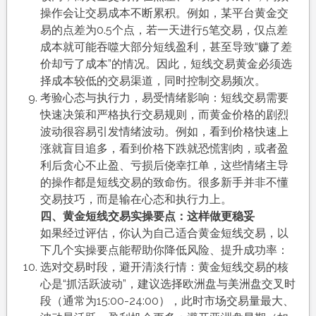
操作会让交易成本不断累积。例如，某平台黄金交
易的点差为0.5个点，若一天进行5笔交易，仅点差
成本就可能吞噬大部分短线盈利，甚至导致“赚了差
价却亏了成本”的情况。因此，短线交易黄金必须选
择成本较低的交易渠道，同时控制交易频次。
考验心态与执行力，易受情绪影响：短线交易需要
快速决策和严格执行交易规则，而黄金价格的剧烈
波动很容易引发情绪波动。例如，看到价格快速上
涨就盲目追多，看到价格下跌就恐慌割肉，或者盈
利后贪心不止盈、亏损后侥幸扛单，这些情绪主导
的操作都是短线交易的致命伤。很多新手并非不懂
交易技巧，而是输在心态和执行力上。
四、黄金短线交易实操要点：这样做更稳妥
如果经过评估，你认为自己适合黄金短线交易，以
下几个实操要点能帮助你降低风险、提升成功率：
选对交易时段，避开清淡行情：黄金短线交易的核
心是“抓活跃波动”，建议选择欧洲盘与美洲盘交叉时
段（通常为15:00-24:00），此时市场交易量最大、