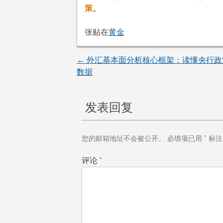
策。
张贴在
黄金
←
外汇基本面分析核心框架：读懂央行政
文
数据
章
发表回复
导
航
您的邮箱地址不会被公开。
必填项已用
*
标注
评论
*