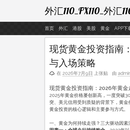
跳
外汇110_FX110_
至
内
容
首页
外汇
港股
美股
黄金
APP下
现货黄金投资指南：
与入场策略
在
2026年7月9日
上张贴
由
admi
现货黄金投资指南：2026年黄
2025年黄金价格屡创新高，一度突破
突、美元信用受到质疑的背景下，黄金
黄金投资的核心逻辑和主要参与方式。
一、黄金为何持续走强？三大驱动因素