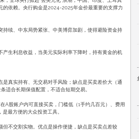
年以来，全球央行掀起”去美元化”浪潮，中国、印度、土耳其
依赖。央行购金是2024-2025年金价最重要的支撑力
突持续、中东局势紧张、中美博弈加剧，使得避险资金持
不产生利息收益，当美元实际利率下降时，持有黄金的机
点是真实持有、无交易对手风险；缺点是买卖差价大（通
。金条适合长期保值配置，不适合短期交易。
在A股账户内可直接买卖，门槛低（1手约几百元）、费用
，是最方便的大众投资工具。
额但不交割实物。优点是操作便捷，缺点是买卖点差较