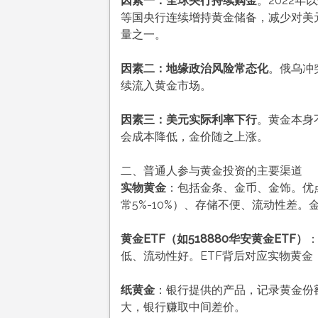
因素一：全球央行持续购金
。2022
等国央行连续增持黄金储备，减少对美元的
量之一。
因素二：地缘政治风险常态化
。俄乌冲
续流入黄金市场。
因素三：美元实际利率下行
。黄金本身
会成本降低，金价随之上涨。
二、普通人参与黄金投资的主要渠道
实物黄金
：包括金条、金币、金饰。优
常5%-10%）、存储不便、流动性差
黄金ETF（如518880华安黄金ETF）
：
低、流动性好。ETF背后对应实物黄金
纸黄金
：银行提供的产品，记录黄金份
大，银行赚取中间差价。