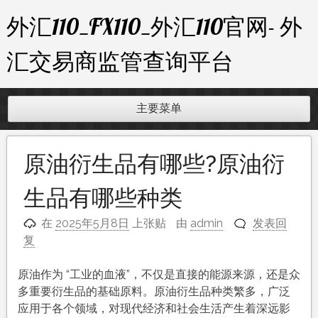
跳
外汇110_FX110_外汇110官网- 外
至
内
汇交易商监管查询平台
容
主要菜单
原油衍生品有哪些?原油衍
生品有哪些种类
在
2025年5月8日
上张贴
由
admin
发表回
复
原油作为 “工业的血液”，不仅是直接的能源来源，还是众
多重要衍生品的基础原料。原油衍生品种类繁多，广泛
应用于各个领域，对现代经济和社会生活产生着深远影