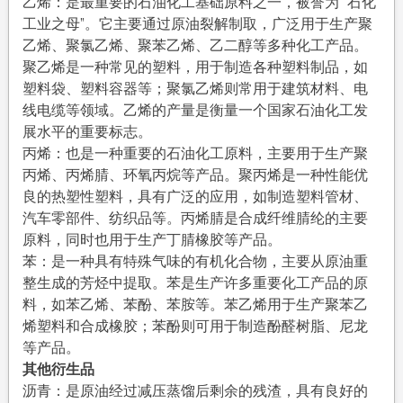
乙烯：是最重要的石油化工基础原料之一，被誉为 “石化
工业之母”。它主要通过原油裂解制取，广泛用于生产聚
乙烯、聚氯乙烯、聚苯乙烯、乙二醇等多种化工产品。
聚乙烯是一种常见的塑料，用于制造各种塑料制品，如
塑料袋、塑料容器等；聚氯乙烯则常用于建筑材料、电
线电缆等领域。乙烯的产量是衡量一个国家石油化工发
展水平的重要标志。
丙烯：也是一种重要的石油化工原料，主要用于生产聚
丙烯、丙烯腈、环氧丙烷等产品。聚丙烯是一种性能优
良的热塑性塑料，具有广泛的应用，如制造塑料管材、
汽车零部件、纺织品等。丙烯腈是合成纤维腈纶的主要
原料，同时也用于生产丁腈橡胶等产品。
苯：是一种具有特殊气味的有机化合物，主要从原油重
整生成的芳烃中提取。苯是生产许多重要化工产品的原
料，如苯乙烯、苯酚、苯胺等。苯乙烯用于生产聚苯乙
烯塑料和合成橡胶；苯酚则可用于制造酚醛树脂、尼龙
等产品。
其他衍生品
沥青：是原油经过减压蒸馏后剩余的残渣，具有良好的