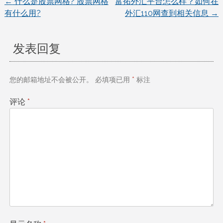
←
什么是股票网格? 股票网格
富拓外汇平台怎么样？如何在
文
有什么用?
外汇110网查到相关信息
→
章
发表回复
导
航
您的邮箱地址不会被公开。
必填项已用
*
标注
评论
*