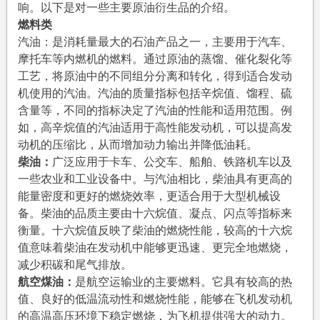
响。以下是对一些主要原油衍生品的介绍。
燃料类
汽油：是消耗量最大的石油产品之一，主要用于汽车、
摩托车等内燃机的燃料。通过原油的蒸馏、催化裂化等
工艺，将原油中的不同组分分离和转化，得到适合发动
机使用的汽油。汽油的质量指标包括辛烷值、馏程、硫
含量等，不同的指标决定了汽油的性能和适用范围。例
如，高辛烷值的汽油适用于高性能发动机，可以提高发
动机的压缩比，从而增加动力输出并降低油耗。
柴油：
广泛应用于卡车、公交车、船舶、铁路机车以及
一些农业和工业设备中。与汽油相比，柴油具有更高的
能量密度和更好的燃烧效率，更适合用于大型机械设
备。柴油的品质主要由十六烷值、凝点、闪点等指标来
衡量。十六烷值反映了柴油的燃烧性能，较高的十六烷
值意味着柴油在发动机中能够更迅速、更完全地燃烧，
减少积碳和尾气排放。
航空煤油：
是航空运输业的主要燃料。它具有较高的热
值、良好的低温流动性和燃烧性能，能够在飞机发动机
的高温高压环境下稳定燃烧，为飞机提供强大的动力。