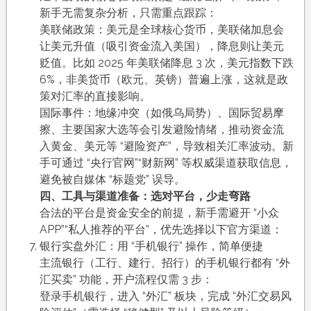
新手无需复杂分析，只需重点跟踪：​
美联储政策：美元是全球核心货币，美联储加息会
让美元升值（吸引资金流入美国），降息则让美元
贬值。比如 2025 年美联储降息 3 次，美元指数下跌
6%，非美货币（欧元、英镑）普遍上涨，这就是政
策对汇率的直接影响。​
国际事件：地缘冲突（如俄乌局势）、国际贸易摩
擦、主要国家大选等会引发避险情绪，推动资金流
入黄金、美元等 “避险资产”，导致相关汇率波动。新
手可通过 “央行官网”“财新网” 等权威渠道获取信息，
避免被自媒体 “标题党” 误导。​
四、工具与渠道准备：选对平台，少走弯路​
合法的平台是资金安全的前提，新手需避开 “小众
APP”“私人推荐的平台”，优先选择以下官方渠道：​
银行实盘外汇：用 “手机银行” 操作，简单便捷​
主流银行（工行、建行、招行）的手机银行都有 “外
汇买卖” 功能，开户流程仅需 3 步：​
登录手机银行，进入 “外汇” 板块，完成 “外汇交易风