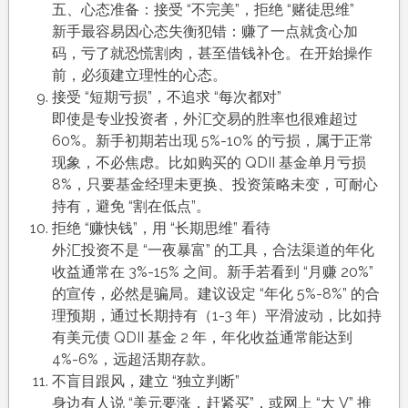
五、心态准备：接受 “不完美”，拒绝 “赌徒思维”​
新手最容易因心态失衡犯错：赚了一点就贪心加
码，亏了就恐慌割肉，甚至借钱补仓。在开始操作
前，必须建立理性的心态。​
接受 “短期亏损”，不追求 “每次都对”​
即使是专业投资者，外汇交易的胜率也很难超过
60%。新手初期若出现 5%-10% 的亏损，属于正常
现象，不必焦虑。比如购买的 QDII 基金单月亏损
8%，只要基金经理未更换、投资策略未变，可耐心
持有，避免 “割在低点”。​
拒绝 “赚快钱”，用 “长期思维” 看待​
外汇投资不是 “一夜暴富” 的工具，合法渠道的年化
收益通常在 3%-15% 之间。新手若看到 “月赚 20%”
的宣传，必然是骗局。建议设定 “年化 5%-8%” 的合
理预期，通过长期持有（1-3 年）平滑波动，比如持
有美元债 QDII 基金 2 年，年化收益通常能达到
4%-6%，远超活期存款。​
不盲目跟风，建立 “独立判断”​
身边有人说 “美元要涨，赶紧买”，或网上 “大 V” 推