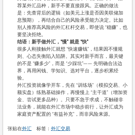
荐某外汇品种，新手不要直接跟风。正确的做法
是：先查背后的逻辑（如美元上涨是否因美联储加
息预期），再结合自己的风险承受能力决定。比如
别人推荐高风险的外汇杠杆交易，即使说 “稳赚”，也
要坚决拒绝。​
结语：新手做外汇，“慢” 就是 “快”​
很多人刚接触外汇就想 “快速赚钱”，结果因不懂规
则、心态失衡陷入陷阱。其实对新手而言，最关键
的不是 “赚多少”，而是 “少踩坑”—— 先明确合法边
界，再用闲钱、学知识、选对平台，逐步积累经
验。​
外汇投资就像学开车，先在 “训练场”（模拟交易、小
额实盘）练熟基础操作，再慢慢上 “主干道”（增加资
金、尝试更多品种）。只要不急于求成，不触碰非
法业务，就能在外汇市场中稳步前行，让外汇成为
家庭资产配置的 “有益补充”，而非风险来源。
张贴在
外汇
标签：
外汇交易