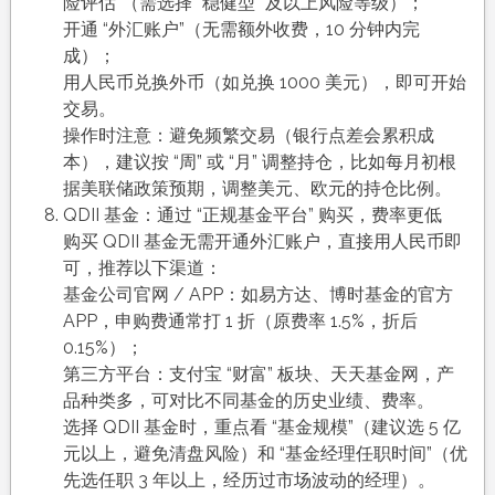
险评估”（需选择 “稳健型” 及以上风险等级）；​
开通 “外汇账户”（无需额外收费，10 分钟内完
成）；​
用人民币兑换外币（如兑换 1000 美元），即可开始
交易。​
操作时注意：避免频繁交易（银行点差会累积成
本），建议按 “周” 或 “月” 调整持仓，比如每月初根
据美联储政策预期，调整美元、欧元的持仓比例。​
QDII 基金：通过 “正规基金平台” 购买，费率更低​
购买 QDII 基金无需开通外汇账户，直接用人民币即
可，推荐以下渠道：​
基金公司官网 / APP：如易方达、博时基金的官方
APP，申购费通常打 1 折（原费率 1.5%，折后
0.15%）；​
第三方平台：支付宝 “财富” 板块、天天基金网，产
品种类多，可对比不同基金的历史业绩、费率。​
选择 QDII 基金时，重点看 “基金规模”（建议选 5 亿
元以上，避免清盘风险）和 “基金经理任职时间”（优
先选任职 3 年以上，经历过市场波动的经理）。​