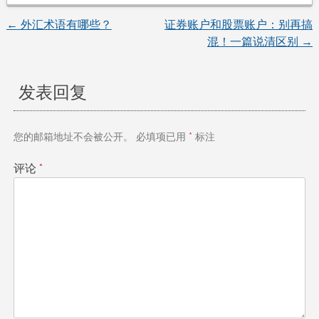
←
外汇术语有哪些？
证券账户和股票账户：别再搞
文
混！一篇说清区别
→
章
发表回复
导
航
您的邮箱地址不会被公开。
必填项已用
*
标注
评论
*