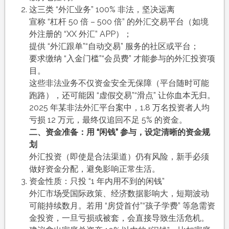
这三类 “外汇业务” 100% 非法，坚决远离​
宣称 “杠杆 50 倍 – 500 倍” 的外汇交易平台（如境
外注册的 “XX 外汇” APP）；​
提供 “外汇跟单”“自动交易” 服务的社区或平台；​
要求缴纳 “入金门槛”“会员费” 才能参与的外汇投资项
目。​
这些非法业务不仅资金安全无保障（平台随时可能
跑路），还可能因 “虚假交易”“滑点” 让你血本无归。
2025 年某非法外汇平台案中，1.8 万名投资者人均
亏损 12 万元，最终仅追回不足 5% 的资金。​
二、资金准备：用 “闲钱” 参与，设定清晰的资金规
划​
外汇投资（即使是合法渠道）仍有风险，新手必须
做好资金分配，避免影响正常生活。​
资金性质：只投 “1 年内用不到的闲钱”​
外汇市场受国际政策、经济数据影响大，短期波动
可能持续数月。若用 “房贷首付”“孩子学费” 等急需资
金投资，一旦亏损或被套，会直接导致生活危机。