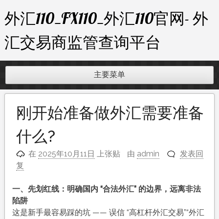
跳
外汇110_FX110_外汇110官网- 外
至
内
汇交易商监管查询平台
容
主要菜单
刚开始准备做外汇需要准备
什么?
在
2025年10月11日
上张贴
由
admin
发表回
复
一、先划红线：明确国内 “合法外汇” 的边界，远离非法
陷阱​
这是新手最容易踩的坑 —— 误信 “高杠杆外汇交易”“外汇