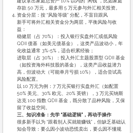
建议拿出家庭总资产 10% 以内的 “闲钱”，比如家庭
存款 50 万元，最多用 5 万元参与外汇相关投资。​
资金分层：按 “风险等级” 分配，不盲目跟风​
新手可将外汇相关资金分为两层，平衡风险与收
益：​
稳健层（占 70%）：投入银行实盘外汇或低风险
QDII 债基（如美元债基金），这类产品波动小，年
化收益通常 3%-5%，适合积累经验；​
进取层（占 30%）：投入外汇主题股票型 QDII 基金
（如投资海外科技股的基金），这类产品收益潜力
高，但波动大（可能单月亏损 10%），适合尝试高
风险配置。​
以 10 万元为例：7 万元买银行实盘外汇（如配置
50% 美元、30% 欧元、20% 英镑），3 万元买纳斯
达克 100 指数 QDII 基金，既分散了品种风险，又保
留了收益空间。​
三、知识准备：先学 “基础逻辑”，再动手操作​
很多新手以为 “跟着别人买就能赚钱”，但缺乏基础认
知会导致：要么因小波动恐慌卖出，要么因不懂规