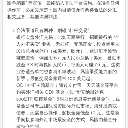
跟单躺赚” 等宣传，最终陷入非法平台骗局。在准备任何
操作前，必须先清楚：国内目前仅允许两类合法的外汇
相关业务，其他均属非法。​
合法渠道只有两种，别碰 “杠杆交易”​
银行实盘外汇交易：比如工商银行、招商银行的 “个
人外汇买卖” 业务，无杠杆、无保证金，投资者用人
民币兑换成外币（如美元、欧元），通过汇率波动
赚取差价。例如用 6.9 元人民币兑换 1 美元，当汇率
跌至 6.8 时再换回人民币，每美元可赚 0.1 元。这类
业务适合单纯想参与汇率波动、风险承受能力低的
新手，最低交易金额通常 100 美元起。​
QDII 外汇主题基金：通过支付宝、天天基金等平台
购买外汇相关 QDII 基金（如 “华安纳斯达克
100ETF 联接基金”“博时亚洲票息美元债基金”），由
基金公司专业团队投资国际外汇市场、海外股票或
债券，无需自己操作，起投金额低至 10 元。这是新
手间接参与外汇市场最安全的方式，风险由基金分
散持仓控制。​