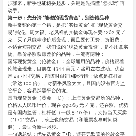
步骤来，新手也能稳妥起步，关键是先搞懂 “怎么玩” 再
动手。
第一步：先分清 “能碰的现货黄金”，别选错品种
新手常犯的第一个错，是把 “实物黄金” 和 “现货黄金交
易” 搞混。周大福、老凤祥的实物金饰现在要 1262 元 /
克，买了只能等涨价后变现，而且要付工费、折旧费，
不适合短期交易；我们说的 “现货黄金投资”，是不用拿实
物、靠价格涨跌赚差价的品种，主流有两种：
国际现货黄金（伦敦金）：全球通用的品种，价格跟着
伦敦金现走，目前在 4344 美元 / 盎司左右波动。优点
是 24 小时交易，能随时跟进国际行情；缺点是杠杆高
（常达 100 倍），对新手风险太大，且国内没有官方监
管平台，容易踩黑平台的坑。
国内现货黄金（黄金 T+D）：上海黄金交易所的品种，
价格以人民币计价，现在 990.65 元 / 克，还在涨。优势
是有国内监管，杠杆低（一般 5-10 倍），支持当天买卖
（“T+0” 交易），晚上也能交易（和股票夜盘时间类
似），最适合新手起步。
一句话总结：优先选黄金 T+D，避开无监管的伦敦金平