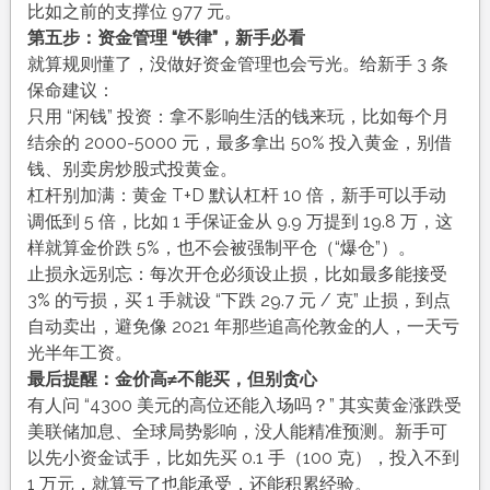
比如之前的支撑位 977 元。
第五步：资金管理 “铁律”，新手必看
就算规则懂了，没做好资金管理也会亏光。给新手 3 条
保命建议：
只用 “闲钱” 投资：拿不影响生活的钱来玩，比如每个月
结余的 2000-5000 元，最多拿出 50% 投入黄金，别借
钱、别卖房炒股式投黄金。
杠杆别加满：黄金 T+D 默认杠杆 10 倍，新手可以手动
调低到 5 倍，比如 1 手保证金从 9.9 万提到 19.8 万，这
样就算金价跌 5%，也不会被强制平仓（“爆仓”）。
止损永远别忘：每次开仓必须设止损，比如最多能接受
3% 的亏损，买 1 手就设 “下跌 29.7 元 / 克” 止损，到点
自动卖出，避免像 2021 年那些追高伦敦金的人，一天亏
光半年工资。
最后提醒：金价高≠不能买，但别贪心
有人问 “4300 美元的高位还能入场吗？” 其实黄金涨跌受
美联储加息、全球局势影响，没人能精准预测。新手可
以先小资金试手，比如先买 0.1 手（100 克），投入不到
1 万元，就算亏了也能承受，还能积累经验。