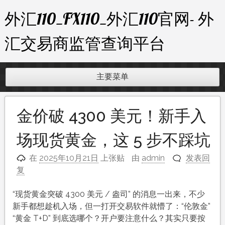
跳
外汇110_FX110_外汇110官网- 外
至
内
汇交易商监管查询平台
容
主要菜单
金价破 4300 美元！新手入
场现货黄金，这 5 步不踩坑
在
2025年10月21日
上张贴
由
admin
发表回
复
“现货黄金突破 4300 美元 / 盎司” 的消息一出来，不少
新手都想趁机入场，但一打开交易软件就懵了：“伦敦金”
“黄金 T+D” 到底选哪个？开户要注意什么？其实只要按