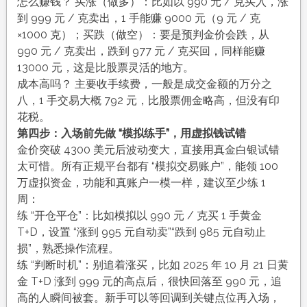
怎么赚钱？ 买涨（做多）：比如以 990 元 / 克买入，涨
到 999 元 / 克卖出，1 手能赚 9000 元（9 元 / 克
×1000 克）；买跌（做空）：要是预判金价会跌，从
990 元 / 克卖出，跌到 977 元 / 克买回，同样能赚
13000 元，这是比股票灵活的地方。
成本高吗？ 主要收手续费，一般是成交金额的万分之
八，1 手交易大概 792 元，比股票佣金略高，但没有印
花税。
第四步：入场前先做 “模拟练手”，用虚拟钱试错
金价突破 4300 美元后波动变大，直接用真金白银试错
太可惜。所有正规平台都有 “模拟交易账户”，能领 100
万虚拟资金，功能和真账户一模一样，建议至少练 1
周：
练 “开仓平仓”：比如模拟以 990 元 / 克买 1 手黄金
T+D，设置 “涨到 995 元自动卖”“跌到 985 元自动止
损”，熟悉操作流程。
练 “判断时机”：别追着涨买，比如 2025 年 10 月 21 日黄
金 T+D 涨到 999 元的高点后，很快回落至 990 元，追
高的人瞬间被套。新手可以等回调到关键点位再入场，