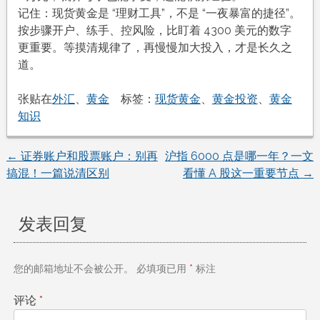
记住：现货黄金是 “理财工具”，不是 “一夜暴富的捷径”。
按步骤开户、练手、控风险，比盯着 4300 美元的数字
更重要。等摸清规律了，再慢慢加大投入，才是长久之
道。
张贴在
外汇
、
黄金
标签：
现货黄金
、
黄金投资
、
黄金
知识
←
证券账户和股票账户：别再
沪指 6000 点是哪一年？一文
文
搞混！一篇说清区别
看懂 A 股这一重要节点
→
章
发表回复
导
航
您的邮箱地址不会被公开。
必填项已用
*
标注
评论
*