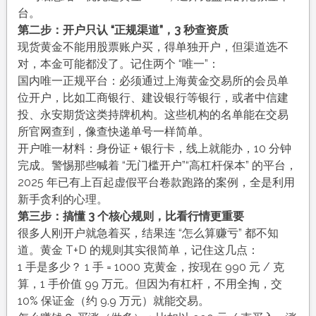
台。
第二步：开户只认 “正规渠道”，3 秒查资质
现货黄金不能用股票账户买，得单独开户，但渠道选不
对，本金可能都没了。记住两个 “唯一”：
国内唯一正规平台：必须通过上海黄金交易所的会员单
位开户，比如工商银行、建设银行等银行，或者中信建
投、永安期货这类持牌机构。这些机构的名单能在交易
所官网查到，像查快递单号一样简单。
开户唯一材料：身份证 + 银行卡，线上就能办，10 分钟
完成。警惕那些喊着 “无门槛开户”“高杠杆保本” 的平台，
2025 年已有上百起虚假平台卷款跑路的案例，全是利用
新手贪利的心理。
第三步：搞懂 3 个核心规则，比看行情更重要
很多人刚开户就急着买，结果连 “怎么算赚亏” 都不知
道。黄金 T+D 的规则其实很简单，记住这几点：
1 手是多少？ 1 手 = 1000 克黄金，按现在 990 元 / 克
算，1 手价值 99 万元。但因为有杠杆，不用全掏，交
10% 保证金（约 9.9 万元）就能交易。