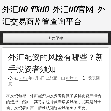
跳
外汇110_FX110_外汇110官网- 外
至
内
汇交易商监管查询平台
容
主要菜单
外汇配资的风险有哪些？新
手投资者须知
在
2025年3月5日
上张贴
由
admin
发表回
复
在投资领域，外汇配资为投资者提供了多样化资产组合
的选择，然而，其背后也隐藏着诸多风险，尤其是对于
新手投资者而言，清晰认知这些风险至关重要。