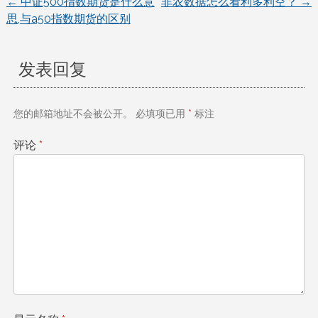
←
中证500指数期货是什么意
非农数据怎么看利多利空？
→
文
思,与a50指数期货的区别
章
发表回复
导
航
您的邮箱地址不会被公开。
必填项已用
*
标注
评论
*