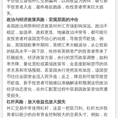
平台设立虚假外汇交易骗局，以高收益为诱饵，吸引新
手投资者入金，最终卷款跑路，给投资者带来巨大损
失。
政治与经济政策风险：宏观层面的冲击
各国政治局势和经济政策对外汇市场影响深远。政治不
稳定，如选举、政权更迭、地缘政治冲突等，都可能引
发投资者对该国货币信心的动摇，导致货币贬值。例
如，英国脱欧事件期间，英镑汇率大幅波动，从公投前
的较高水平一路下跌，给持有英镑资产的投资者带来了
巨额损失。经济政策方面，央行的货币政策调整，如利
率升降、量化宽松或紧缩政策等，会直接影响货币的供
求关系和市场预期。若某国央行突然宣布加息，该国货
币往往会因资金流入而升值；反之，降息则可能导致货
币贬值。新手投资者可能难以准确解读和预测这些政治
经济动态变化，在外汇配置过程中容易因政策变动而遭
受损失。
杠杆风险：放大收益也放大损失
外汇交易中常使用杠杆，这是一把双刃剑。杠杆允许投
资者以较少的自有资金控制较大的交易头寸。例如，在