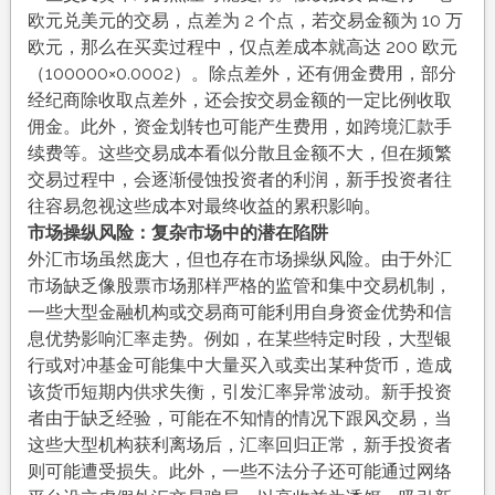
欧元兑美元的交易，点差为 2 个点，若交易金额为 10 万
欧元，那么在买卖过程中，仅点差成本就高达 200 欧元
（100000×0.0002）。除点差外，还有佣金费用，部分
经纪商除收取点差外，还会按交易金额的一定比例收取
佣金。此外，资金划转也可能产生费用，如跨境汇款手
续费等。这些交易成本看似分散且金额不大，但在频繁
交易过程中，会逐渐侵蚀投资者的利润，新手投资者往
往容易忽视这些成本对最终收益的累积影响。
市场操纵风险：复杂市场中的潜在陷阱
外汇市场虽然庞大，但也存在市场操纵风险。由于外汇
市场缺乏像股票市场那样严格的监管和集中交易机制，
一些大型金融机构或交易商可能利用自身资金优势和信
息优势影响汇率走势。例如，在某些特定时段，大型银
行或对冲基金可能集中大量买入或卖出某种货币，造成
该货币短期内供求失衡，引发汇率异常波动。新手投资
者由于缺乏经验，可能在不知情的情况下跟风交易，当
这些大型机构获利离场后，汇率回归正常，新手投资者
则可能遭受损失。此外，一些不法分子还可能通过网络