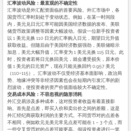
汇率波动风险：最直观的不确定性
汇率波动是外汇配资面临的首要风险。外汇市场中，各
国货币汇率时刻处于变动状态。例如，在某一时间段
内，美元兑日元汇率可能因美国经济数据的发布、美联
储货币政策调整等因素大幅波动。假设一位新手投资者
以 1 美元兑换 110 日元的汇率购入日元，期望日元升值
获取收益。但随后由于美国经济数据强劲，美联储暗示
加息，美元大幅升值，汇率变为 1 美元兑换 115 日元。此
时，投资者若将日元换回美元，就会遭受损失，原本价
值 1 美元的日元资产，现在只能兑换回约 0.957 美元
（110÷115）。汇率波动不仅受经济基本面影响，政治局
势、地缘冲突等非经济因素也会在短期内引发汇率的剧
烈波动，使投资者的资产价值面临较大不确定性。
交易成本风险：不容忽视的隐形消耗
外汇交易涉及多种成本，这对投资者收益有着直接影
响。首先是点差，即买入价和卖出价之间的差额，这是
外汇经纪商获取利润的主要方式。不同货币对的点差各
不相同，例如欧元兑美元常见点差可能在 1 – 3 个点，而
一些交叉货币对的点差可能更高。假设投资者进行一笔