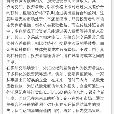
势与投资者预期相反，损失也会被同比例放大。其二，
双向交易。投资者既可以在价格上涨时通过买入差价合
约获利，也能在价格下跌时通过卖出差价合约盈利。这
意味着无论市场处于牛市还是熊市，只要投资者对市场
走势判断准确，都有机会获取收益。而在传统外汇交易
中，多数情况下投资者只能通过买入货币等待升值来盈
利。其三，交易成本相对较低。差价合约交易通常只需
支付点差费用，相比传统外汇交易中涉及的手续费、佣
金等多种费用，整体交易成本有所降低。不过，由于其
高杠杆特性，投资者需谨慎评估潜在风险与成本之间的
关系。
在实际交易场景中，外汇经纪商差价合约为投资者提供
了多样化的投资策略选择。例如，套期保值策略。一家
从事进出口贸易的企业，在未来一段时间内有一笔欧元
应收账款。为防范欧元贬值带来的损失，企业可通过与
外汇经纪商签订卖出 EUR/USD 的差价合约，锁定当前
汇率。若欧元在未来真的贬值，企业在外汇市场上通过
差价合约获得的盈利可弥补其在实际贸易结算中的损
失，从而达到套期保值的目的。再如，日内交易策略。