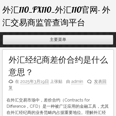
跳
外汇110_FX110_外汇110官网- 外
至
内
汇交易商监管查询平台
容
主要菜单
外汇经纪商差价合约是什么
意思？
在
2025年3月19日
上张贴
由
admin
发表回
复
在外汇交易市场中，差价合约（Contracts for
Difference，CFD）是一种被广泛应用的金融工具，尤其
在外汇经纪商的业务范畴内占据重要地位。理解外汇经