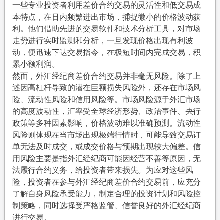
一些专业投资者利用差价合约交易的灵活性和低交易成
本特点，在日内频繁进出市场，捕捉微小的价格波动获
利。他们借助先进的交易软件和技术分析工具，对市场
走势进行实时监测和分析，一旦发现价格出现有利波
动，便迅速下达交易指令，在极短时间内完成交易，积
累小额利润。
然而，外汇经纪商差价合约交易并非毫无风险。除了上
述因高杠杆导致的潜在巨额损失风险外，还存在市场风
险、流动性风险和信用风险等。市场风险源于外汇市场
的高度波动性，汇率受全球经济形势、政治事件、央行
政策等多种因素影响，价格波动难以准确预测。流动性
风险则体现在当市场出现极端行情时，可能导致交易订
单无法及时成交，或成交价格与预期出现较大偏差。信
用风险主要是指外汇经纪商可能因经营不善等原因，无
法履行合约义务，给投资者带来损失。为应对这些风
险，投资者在参与外汇经纪商差价合约交易前，应充分
了解自身风险承受能力，制定合理的投资计划和风险控
制策略，同时选择受严格监管、信誉良好的外汇经纪商
进行交易。