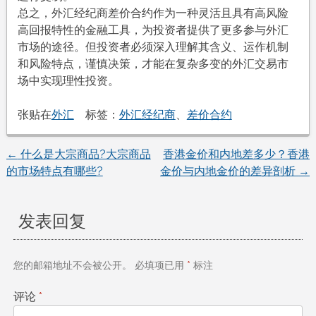
总之，外汇经纪商差价合约作为一种灵活且具有高风险
高回报特性的金融工具，为投资者提供了更多参与外汇
市场的途径。但投资者必须深入理解其含义、运作机制
和风险特点，谨慎决策，才能在复杂多变的外汇交易市
场中实现理性投资。
张贴在
外汇
标签：
外汇经纪商
、
差价合约
←
什么是大宗商品?大宗商品
香港金价和内地差多少？香港
文
的市场特点有哪些?
金价与内地金价的差异剖析
→
章
发表回复
导
航
您的邮箱地址不会被公开。
必填项已用
*
标注
评论
*