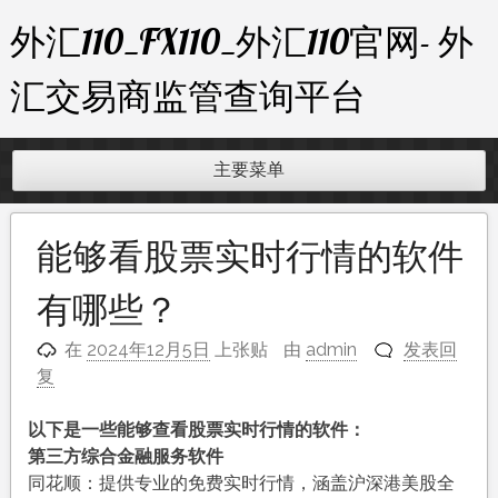
跳
外汇110_FX110_外汇110官网- 外
至
内
汇交易商监管查询平台
容
主要菜单
能够看股票实时行情的软件
有哪些？
在
2024年12月5日
上张贴
由
admin
发表回
复
以下是一些能够查看股票实时行情的软件：
第三方综合金融服务软件
同花顺：提供专业的免费实时行情，涵盖沪深港美股全