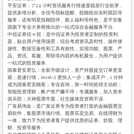
平安证券：7*24 小时资讯服务行情速度稳居行业前茅，
提供多维分析、全信号指标提醒、投顾组合实时跟踪等
服务，还有明星投顾陪伴、新人福利等特色，是平安集
团旗下专业大券商推出的一站式综合金融服务平台.
中信证券信 e 投：是中信证券为投资者定制的投资利
器，贴合用户使用场景，综合考虑资讯及时性、操作便
捷性、数据完备性和工具有效性，实现功能、股票、产
品、资讯、客服、帮助等内容的有机聚合，为用户提供
一站式的投资服务.
国泰君安君弘：全新升级设计，资产持股提交订单更直
观；急速行情，level-2 更快人一步；集成开户，1 分钟
成为国泰君安顾客；专业咨询，第一时间抢得主动权；
智能投资理财，帐户资产赚不停；专属服务，加入资本
俱乐部；大神股票牛股，社交媒体投资两不误.
广发易淘金：是广发证券专为投资者打造的金融股票交
易软件，集股票市场行情、股票买卖交易、在线理财为
一体，致力于为投资者客户提供优质的证券、炒股、理
财、投资等服务.