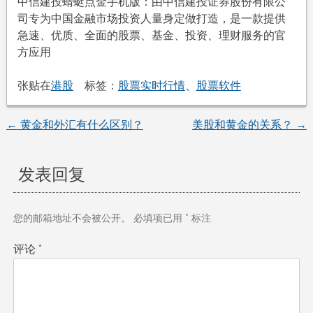
中信建投蜻蜓点金手机版：由中信建投证券股份有限公
司专为中国金融市场投资人量身定做打造，是一款提供
急速、优质、全面的股票、基金、投资、理财服务的官
方应用
张贴在
港股
标签：
股票实时行情
、
股票软件
←
黄金和外汇有什么区别？
美股和黄金的关系？
→
文
章
发表回复
导
您的邮箱地址不会被公开。
必填项已用
*
标注
航
评论
*