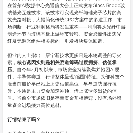
在首尔AI数据中心光通信大会上正式发布Glass Bridge玻
璃基光互连技术
。该技术可实现光纤与硅光子芯片的高
效光路对接，大幅简化传统CPO方案中的多道工序
。市
场判断，行业利润格局将发生重构——利润将从光纤中游
制造环节向玻璃基板上游环节转移
。资金恐慌性出逃光
纤及无源光组件相关标的，引发板块集体回调
。
但业内人士指出，康宁新技术更多只是本轮调整的导火
索，
核心诱因实则是相关赛道筹码过度拥挤、估值承
压
。自今年4月初以来，市场资金持续聚焦并抱团AI硬
件、半导体赛道，行情整体呈现”缩圈”特征。头部科技个
股当前股价早已站上历史估值高位，早盘逆势强行拉
升，本质是主力资金加速冲顶、借上涨诱多出货的信
号
。当前全市场依旧是存量资金互相博弈，没有场外增
量资金进场接力高位题材
。
行情结束了吗？