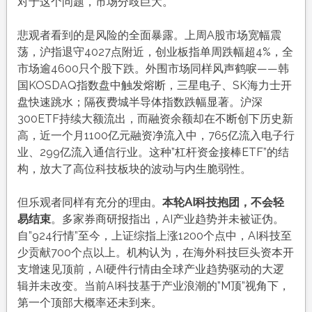
对于这个问题，市场分歧巨大。
悲观者看到的是风险的全面暴露。上周A股市场宽幅震
荡，沪指退守4027点附近，创业板指单周跌幅超4%，全
市场逾4600只个股下跌。外围市场同样风声鹤唳——韩
国KOSDAQ指数盘中触发熔断，三星电子、SK海力士开
盘快速跳水
；隔夜费城半导体指数跌幅显著
。沪深
300ETF持续大额流出，而融资余额却在不断创下历史新
高，近一个月1100亿元融资净流入中，765亿流入电子行
业、299亿流入通信行业
。这种”杠杆资金接棒ETF”的结
构，放大了高位科技板块的波动与内生脆弱性
。
但乐观者同样有充分的理由。
本轮AI科技抱团，不会轻
易结束
。多家券商研报指出，AI产业趋势并未被证伪
。
自”924行情”至今，上证综指上涨1200个点中，AI科技至
少贡献700个点以上
。机构认为，在海外科技巨头资本开
支增速见顶前，AI硬件行情由全球产业趋势驱动的大逻
辑并未改变。当前AI科技基于产业浪潮的”M顶”视角下，
第一个顶部大概率还未到来
。