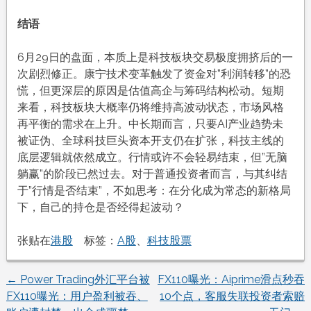
结语
6月29日的盘面，本质上是科技板块交易极度拥挤后的一
次剧烈修正。康宁技术变革触发了资金对”利润转移”的恐
慌，但更深层的原因是估值高企与筹码结构松动
。短期
来看，科技板块大概率仍将维持高波动状态，市场风格
再平衡的需求在上升
。中长期而言，只要AI产业趋势未
被证伪、全球科技巨头资本开支仍在扩张，科技主线的
底层逻辑就依然成立。行情或许不会轻易结束，但”无脑
躺赢”的阶段已然过去。对于普通投资者而言，与其纠结
于”行情是否结束”，不如思考：在分化成为常态的新格局
下，自己的持仓是否经得起波动？
张贴在
港股
标签：
A股
、
科技股票
←
Power Trading外汇平台被
FX110曝光：Aiprime滑点秒吞
文
FX110曝光：用户盈利被吞、
10个点，客服失联投资者索赔