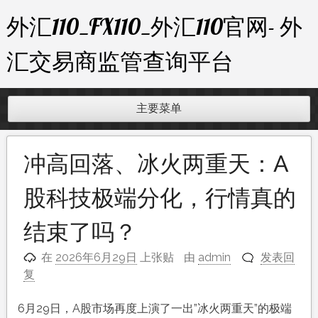
跳
外汇110_FX110_外汇110官网- 外
至
内
汇交易商监管查询平台
容
主要菜单
冲高回落、冰火两重天：A
股科技极端分化，行情真的
结束了吗？
在
2026年6月29日
上张贴
由
admin
发表回
复
6月29日，A股市场再度上演了一出”冰火两重天”的极端