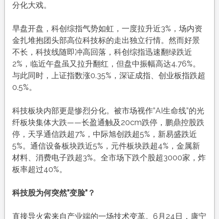
分化大戏
。
早盘开盘，科创综指气势如虹，一度拉升近3%，场内资
金扎堆抱团头部高位科技标的走出独立行情
。然而好景
不长，科技线随即冲高回落，科创综指迅速翻绿跌近
2%，临近午盘虽又拉升翻红，但盘中振幅高达4.76%
。
与此同时，上证指数涨0.35%，深证成指、创业板指跌超
0.5%
。
科技板块内部更是惨烈分化。被市场视作”AI生命线”的光
纤板块集体大跌——长盈通触及20cm跌停，鹏鼎控股跌
停，天孚通信跌超7%，中际旭创跌超5%，新易盛跌近
5%
。通信设备板块跌近5%，元件板块跌超4%，金属新
材料、消费电子跌超3%
。全市场下跌个股超3000家，炸
板率超过40%
。
科技股为何突然”变脸”？
直接导火索来自产业端的一场技术变革。6月24日，康宁