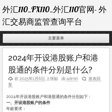
跳
外汇110_FX110_外汇110官网- 外
至
内
汇交易商监管查询平台
容
主要菜单
2024年开设港股账户和港
股通的条件分别是什么?
在
2025年1月6日
上张贴
由
admin
发表回
复
2024年开设港股账户和港股通的条件分别如下：
一、开设港股账户的条件
年龄要求：