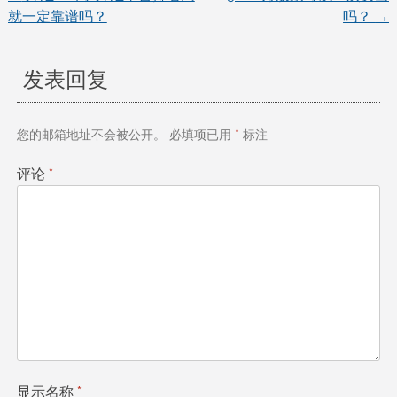
文
就一定靠谱吗？
吗？
→
章
发表回复
导
航
您的邮箱地址不会被公开。
必填项已用
*
标注
评论
*
显示名称
*