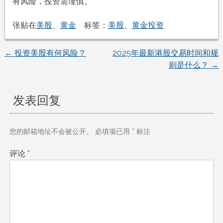
有风险，投资需谨慎。
张贴在
美股
、
黄金
标签：
美股
、
黄金投资
←
投资美股有何风险？
2025年最新港股交易时间和规
文
则是什么？
→
章
发表回复
导
航
您的邮箱地址不会被公开。
必填项已用
*
标注
评论
*