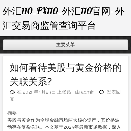
跳
外汇110_FX110_外汇110官网- 外
至
内
汇交易商监管查询平台
容
主要菜单
如何看待美股与黄金价格的
关联关系?
在
2025年4月23日
上张贴
由
admin
发表回
复
摘要：
美股与黄金作为全球金融市场两大核心资产，其价格波
动存在复杂关联。本文基于2025年最新市场数据，深入