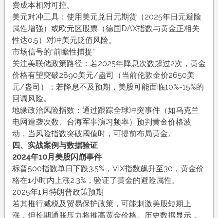
费成本相对可控。
美元对冲工具：使用美元兑日元期货（2025年日元避险
属性增强）或欧元区股票（德国DAX指数与黄金正相关
性达0.5）对冲美元贬值风险。
市场信号的“前瞻性捕捉”
关注美联储政策路径：若2025年降息次数超过2次，黄金
价格有望突破2890美元/盎司（当前伦敦金价2650美
元/盎司）；若降息不及预期，美股可能面临10%-15%的
回调风险。
地缘政治风险指数：通过跟踪全球冲突事件（如乌克兰
电网遭袭次数、台海军事演习频率）预判黄金价格波
动，当风险指数突破阈值时，可提前布局黄金。
四、实战案例与数据验证
2024年10月美股闪崩事件
标普500指数单日下跌3.5%，VIX指数飙升至30，黄金价
格在1小时内上涨2.3%，验证了黄金的避险属性。
2025年1月特朗普政策预期
若其推行减税及贸易保护政策，可能刺激美股短期上
涨，但长期通胀压力将推高黄金价格。历史数据显示，