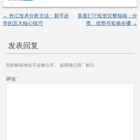
←
外汇技术分析方法：新手必
美股ETF投资完整指南：分
文
学的五大核心技巧
类、优势与实操步骤
→
章
发表回复
导
航
您的邮箱地址不会被公开。
必填项已用
*
标注
评论
*