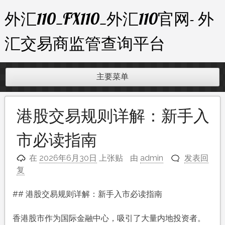
跳
外汇110_FX110_外汇110官网- 外
至
内
汇交易商监管查询平台
容
主要菜单
港股交易规则详解：新手入
市必读指南
在
2026年6月30日
上张贴
由
admin
发表回
复
## 港股交易规则详解：新手入市必读指南
香港股市作为国际金融中心，吸引了大量内地投资者。