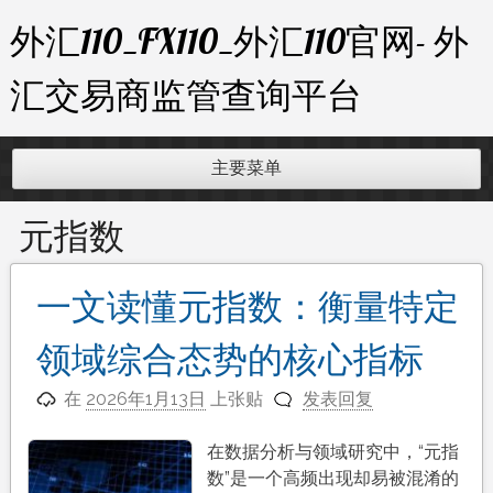
跳
外汇110_FX110_外汇110官网- 外
至
内
汇交易商监管查询平台
容
主要菜单
元指数
一文读懂元指数：衡量特定
领域综合态势的核心指标
在
2026年1月13日
上张贴
发表回复
在数据分析与领域研究中，“元指
数”是一个高频出现却易被混淆的