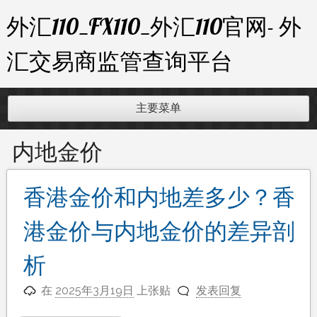
跳
外汇110_FX110_外汇110官网- 外
至
内
汇交易商监管查询平台
容
主要菜单
内地金价
香港金价和内地差多少？香
港金价与内地金价的差异剖
析
在
2025年3月19日
上张贴
发表回复