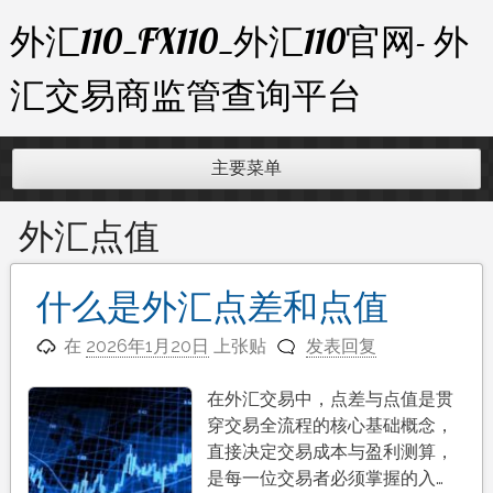
跳
外汇110_FX110_外汇110官网- 外
至
内
汇交易商监管查询平台
容
主要菜单
外汇点值
什么是外汇点差和点值
在
2026年1月20日
上张贴
发表回复
在外汇交易中，点差与点值是贯
穿交易全流程的核心基础概念，
直接决定交易成本与盈利测算，
是每一位交易者必须掌握的入…