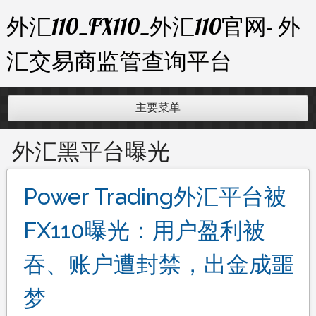
跳
外汇110_FX110_外汇110官网- 外
至
内
汇交易商监管查询平台
容
主要菜单
外汇黑平台曝光
Power Trading外汇平台被
FX110曝光：用户盈利被
吞、账户遭封禁，出金成噩
梦