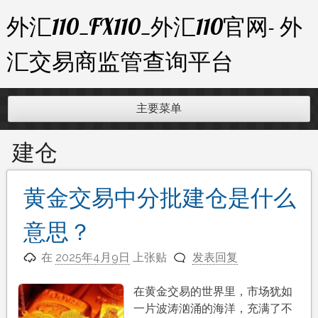
跳
外汇110_FX110_外汇110官网- 外
至
内
汇交易商监管查询平台
容
主要菜单
建仓
黄金交易中分批建仓是什么
意思？
在
2025年4月9日
上张贴
发表回复
在黄金交易的世界里，市场犹如
一片波涛汹涌的海洋，充满了不