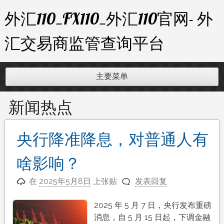
跳
外汇110_FX110_外汇110官网- 外
至
内
汇交易商监管查询平台
容
主要菜单
新闻热点
央行降准降息，对普通人有
啥影响？
在
2025年5月8日
上张贴
发表回复
2025 年 5 月 7 日，央行发布重磅
消息，自 5 月 15 日起，下调金融