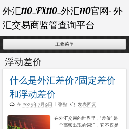
跳
外汇110_FX110_外汇110官网- 外
至
内
汇交易商监管查询平台
容
主要菜单
浮动差价
什么是外汇差价?固定差价
和浮动差价
在
2025年7月9日
上张贴
发表回复
在外汇交易的世界里，“差价” 是
一个高频出现的词汇，它不仅是