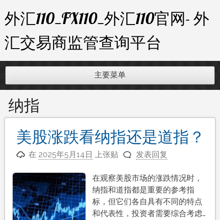
跳
外汇110_FX110_外汇110官网- 外
至
内
汇交易商监管查询平台
容
主要菜单
纳指
美股涨跌看纳指还是道指？
在
2025年5月14日
上张贴
发表回复
在观察美股市场的涨跌情况时，
纳指和道指都是重要的参考指
标，但它们各自具有不同的特点
和代表性，投资者需要综合考虑…