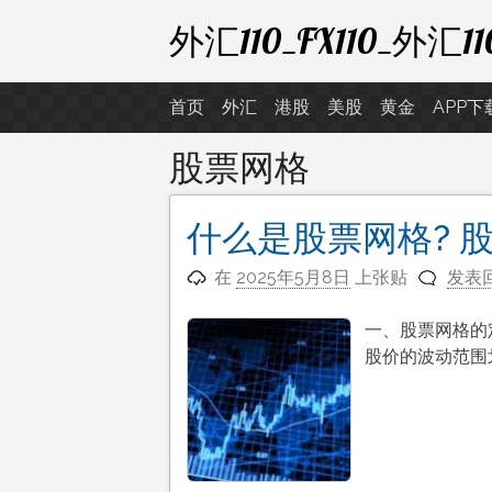
跳
外汇110_FX110_
至
内
容
首页
外汇
港股
美股
黄金
APP下
股票网格
什么是股票网格? 
在
2025年5月8日
上张贴
发表
一、股票网格的
股价的波动范围