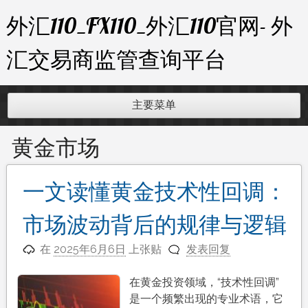
跳
外汇110_FX110_外汇110官网- 外
至
内
汇交易商监管查询平台
容
主要菜单
黄金市场
一文读懂黄金技术性回调：
市场波动背后的规律与逻辑
在
2025年6月6日
上张贴
发表回复
在黄金投资领域，“技术性回调”
是一个频繁出现的专业术语，它