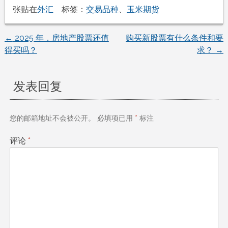
张贴在
外汇
标签：
交易品种
、
玉米期货
←
2025 年，房地产股票还值
购买新股票有什么条件和要
文
得买吗？
求？
→
章
发表回复
导
航
您的邮箱地址不会被公开。
必填项已用
*
标注
评论
*