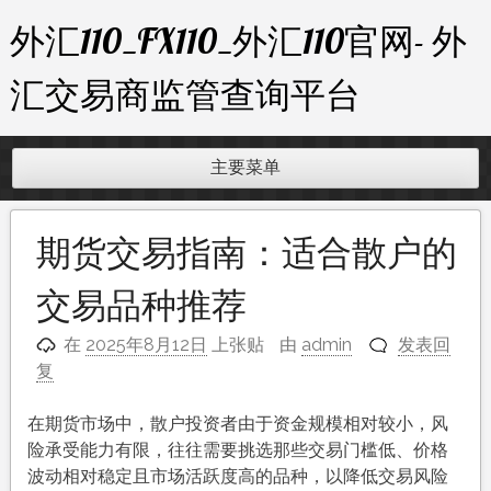
跳
外汇110_FX110_外汇110官网- 外
至
内
汇交易商监管查询平台
容
主要菜单
期货交易指南：适合散户的
交易品种推荐
在
2025年8月12日
上张贴
由
admin
发表回
复
在期货市场中，散户投资者由于资金规模相对较小，风
险承受能力有限，往往需要挑选那些交易门槛低、价格
波动相对稳定且市场活跃度高的品种，以降低交易风险