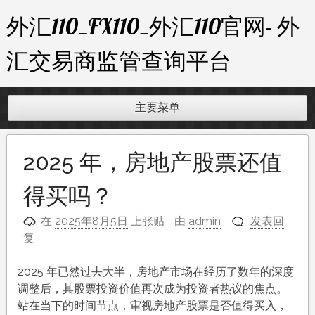
跳
外汇110_FX110_外汇110官网- 外
至
内
汇交易商监管查询平台
容
主要菜单
2025 年，房地产股票还值
得买吗？
在
2025年8月5日
上张贴
由
admin
发表回
复
2025 年已然过去大半，房地产市场在经历了数年的深度
调整后，其股票投资价值再次成为投资者热议的焦点。
站在当下的时间节点，审视房地产股票是否值得买入，