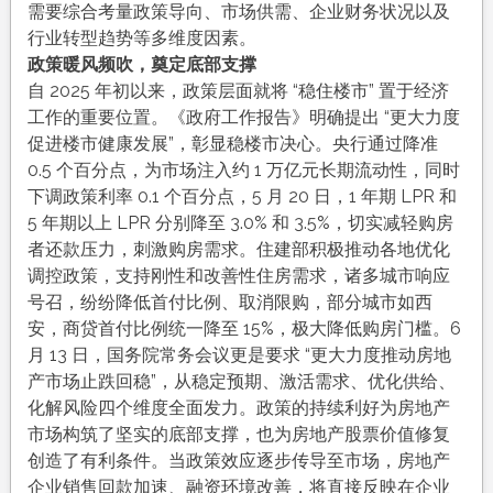
需要综合考量政策导向、市场供需、企业财务状况以及
行业转型趋势等多维度因素。
政策暖风频吹，奠定底部支撑
自 2025 年初以来，政策层面就将 “稳住楼市” 置于经济
工作的重要位置。《政府工作报告》明确提出 “更大力度
促进楼市健康发展”，彰显稳楼市决心。央行通过降准
0.5 个百分点，为市场注入约 1 万亿元长期流动性，同时
下调政策利率 0.1 个百分点，5 月 20 日，1 年期 LPR 和
5 年期以上 LPR 分别降至 3.0% 和 3.5%，切实减轻购房
者还款压力，刺激购房需求。住建部积极推动各地优化
调控政策，支持刚性和改善性住房需求，诸多城市响应
号召，纷纷降低首付比例、取消限购，部分城市如西
安，商贷首付比例统一降至 15%，极大降低购房门槛。6
月 13 日，国务院常务会议更是要求 “更大力度推动房地
产市场止跌回稳”，从稳定预期、激活需求、优化供给、
化解风险四个维度全面发力。政策的持续利好为房地产
市场构筑了坚实的底部支撑，也为房地产股票价值修复
创造了有利条件。当政策效应逐步传导至市场，房地产
企业销售回款加速、融资环境改善，将直接反映在企业