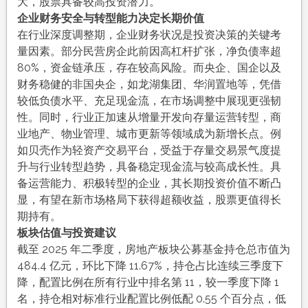
大，股票具备较高投资潜力。
企业财务安全与转型能力决定长期价值
在行业深度调整期，企业财务状况是投资决策的关键考
量因素。部分民营房企此前因高杠杆扩张，净负债率超
80%，资金链承压，存在较高风险。而央企、国企以及
财务稳健的非国央企，如龙湖集团、华润置地等，凭借
较低负债水平、充足现金流，在市场调整中展现更强韧
性。同时，行业正加速从增量开发向存量运营转型，商
业地产、物业管理、城市更新等领域成为新增长点。例
如贝壳作为轻资产交易平台，受益于存量交易景气度提
升与行业转型趋势，具备稳定现金流与较高成长性。具
备运营能力、积极转型的企业，其长期投资价值不断凸
显，有望在新市场格局下获得超额收益，股票更值得长
期持有。
板块估值与投资建议
截至 2025 年二季度，房地产板块公募基金持仓总市值为
484.4 亿元，环比下降 11.67%，持仓占比连续三季度下
降，配置比例在所有行业中排名第 11，较一季度下降 1
名，持仓相对标准行业配置比例低配 0.55 个百分点，低