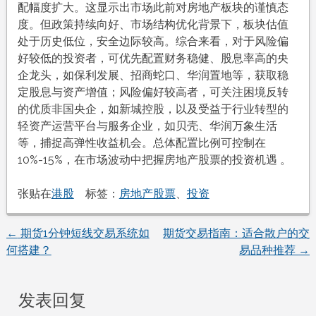
配幅度扩大。这显示出市场此前对房地产板块的谨慎态
度。但政策持续向好、市场结构优化背景下，板块估值
处于历史低位，安全边际较高。综合来看，对于风险偏
好较低的投资者，可优先配置财务稳健、股息率高的央
企龙头，如保利发展、招商蛇口、华润置地等，获取稳
定股息与资产增值；风险偏好较高者，可关注困境反转
的优质非国央企，如新城控股，以及受益于行业转型的
轻资产运营平台与服务企业，如贝壳、华润万象生活
等，捕捉高弹性收益机会。总体配置比例可控制在
10%-15%，在市场波动中把握房地产股票的投资机遇 。
张贴在
港股
标签：
房地产股票
、
投资
←
期货1分钟短线交易系统如
期货交易指南：适合散户的交
文
何搭建？
易品种推荐
→
章
发表回复
导