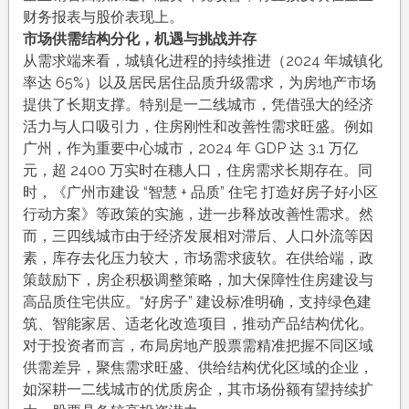
财务报表与股价表现上。
市场供需结构分化，机遇与挑战并存
从需求端来看，城镇化进程的持续推进（2024 年城镇化
率达 65%）以及居民居住品质升级需求，为房地产市场
提供了长期支撑。特别是一二线城市，凭借强大的经济
活力与人口吸引力，住房刚性和改善性需求旺盛。例如
广州，作为重要中心城市，2024 年 GDP 达 3.1 万亿
元，超 2400 万实时在穗人口，住房需求长期存在。同
时，《广州市建设 “智慧 + 品质” 住宅 打造好房子好小区
行动方案》等政策的实施，进一步释放改善性需求。然
而，三四线城市由于经济发展相对滞后、人口外流等因
素，库存去化压力较大，市场需求疲软。在供给端，政
策鼓励下，房企积极调整策略，加大保障性住房建设与
高品质住宅供应。“好房子” 建设标准明确，支持绿色建
筑、智能家居、适老化改造项目，推动产品结构优化。
对于投资者而言，布局房地产股票需精准把握不同区域
供需差异，聚焦需求旺盛、供给结构优化区域的企业，
如深耕一二线城市的优质房企，其市场份额有望持续扩