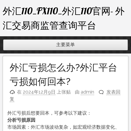
跳
外汇110_FX110_外汇110官网- 外
至
内
汇交易商监管查询平台
容
主要菜单
外汇亏损怎么办?外汇平台
亏损如何回本?
在
2024年12月9日
上张贴
由
admin
发表回
复
外汇亏损后想要回本，可参考以下建议：
分析亏损原因
市场因素：外汇市场波动复杂，如宏观经济数据变化、