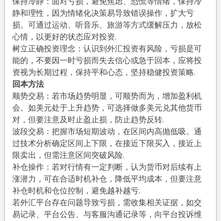
保持冷静：面对亏损，避免焦虑、恐慌等情绪，保持冷
静和理性，因为情绪化决策易导致错误操作，扩大亏
损。可通过运动、听音乐、旅游等方式缓解压力，放松
心情，以更好的状态应对投资.
树立正确投资理念：认识到外汇投资有风险，亏损是可
能的，不要因一时亏损而失去信心或急于回本，应将投
资视为长期过程，保持平和心态，坚持稳健投资策略.
回本方法
顺势交易：若市场趋势明显，可顺势而为，增加盈利机
会。如美元处于上升趋势，可选择做多美元兑其他货币
对，但要注意及时止盈止损，防止趋势反转.
波段交易：把握市场短期波动，在区间内高抛低吸。通
过技术分析确定区间上下限，在接近下限买入，接近上
限卖出，但需注意区间突破风险.
补仓操作：若对行情有一定判断，认为货币对后续有上
涨潜力，可在合适时机补仓，降低平均成本，但要注意
补仓时机和仓位控制，避免越补越亏.
若外汇平台存在问题导致亏损，需收集相关证据，如交
易记录、平台公告、与客服沟通记录等，向平台投诉维