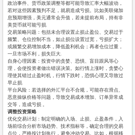
政治事件、货币政策调整等都可能导致汇率大幅波动，
若对这些因素预判不足，就易造成亏损。比如美联储加
息预期增强，美元通常会升值，若未提前布局，持有非
美货币就可能亏损.
交易策略问题：包括未合理设置止损止盈位、交易过于
频繁、仓位控制不当，如止损位设置过宽，亏损扩大；
或频繁交易增加成本，降低盈利机会；再者仓位过重，
一旦市场不利，损失巨大.
自身心理因素：投资中的贪婪、恐惧、盲目跟风等心
理，会使投资者做出错误决策。如行情上涨时，贪婪心
理使其错过止盈时机，行情下跌时，恐惧心理又导致过
早止损.
平台风险：若选择的外汇平台不合规，可能存在滑点、
恶意操纵价格等问题，导致交易成本增加、订单异常成
交等，造成亏损 。
调整投资策略
优化交易计划：制定明确的入场、止损、止盈条件，入
场前综合分析市场趋势、技术指标等，确定合理的交易
点位，严格按计划执行，避免冲动交易。比如，根据移