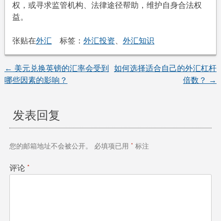
权，或寻求监管机构、法律途径帮助，维护自身合法权
益。
张贴在
外汇
标签：
外汇投资
、
外汇知识
←
美元兑换英镑的汇率会受到
如何选择适合自己的外汇杠杆
文
哪些因素的影响？
倍数？
→
章
发表回复
导
航
您的邮箱地址不会被公开。
必填项已用
*
标注
评论
*