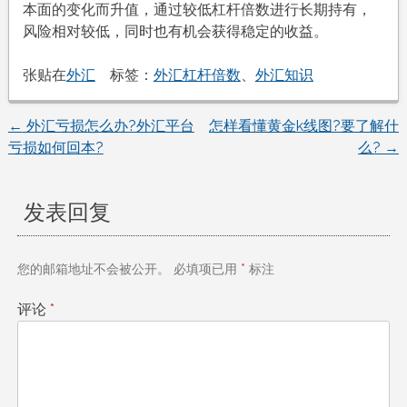
本面的变化而升值，通过较低杠杆倍数进行长期持有，
风险相对较低，同时也有机会获得稳定的收益。
张贴在
外汇
标签：
外汇杠杆倍数
、
外汇知识
←
外汇亏损怎么办?外汇平台
怎样看懂黄金k线图?要了解什
文
亏损如何回本?
么?
→
章
发表回复
导
航
您的邮箱地址不会被公开。
必填项已用
*
标注
评论
*