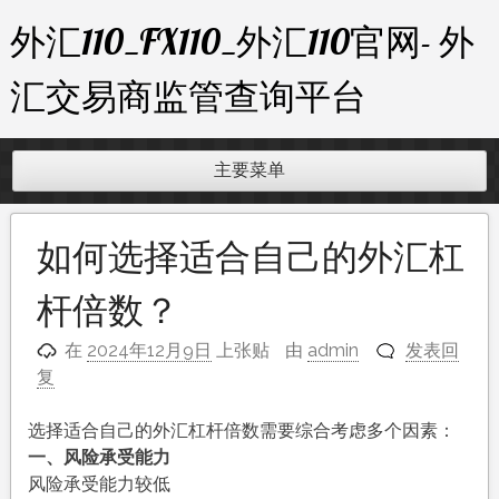
跳
外汇110_FX110_外汇110官网- 外
至
内
汇交易商监管查询平台
容
主要菜单
如何选择适合自己的外汇杠
杆倍数？
在
2024年12月9日
上张贴
由
admin
发表回
复
选择适合自己的外汇杠杆倍数需要综合考虑多个因素：
一、风险承受能力
风险承受能力较低