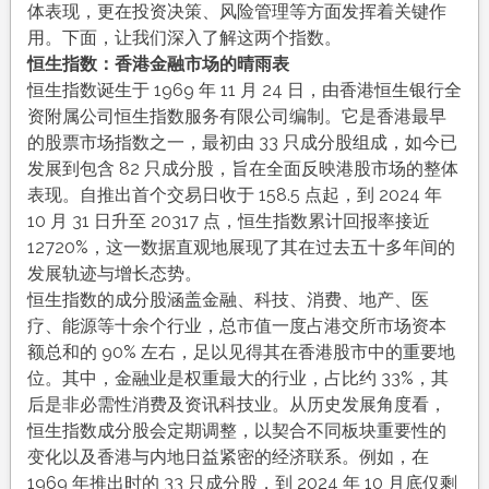
体表现，更在投资决策、风险管理等方面发挥着关键作
用。下面，让我们深入了解这两个指数。
恒生指数：香港金融市场的晴雨表
恒生指数诞生于 1969 年 11 月 24 日，由香港恒生银行全
资附属公司恒生指数服务有限公司编制。它是香港最早
的股票市场指数之一，最初由 33 只成分股组成，如今已
发展到包含 82 只成分股，旨在全面反映港股市场的整体
表现。自推出首个交易日收于 158.5 点起，到 2024 年
10 月 31 日升至 20317 点，恒生指数累计回报率接近
12720%，这一数据直观地展现了其在过去五十多年间的
发展轨迹与增长态势。
恒生指数的成分股涵盖金融、科技、消费、地产、医
疗、能源等十余个行业，总市值一度占港交所市场资本
额总和的 90% 左右，足以见得其在香港股市中的重要地
位。其中，金融业是权重最大的行业，占比约 33%，其
后是非必需性消费及资讯科技业。从历史发展角度看，
恒生指数成分股会定期调整，以契合不同板块重要性的
变化以及香港与内地日益紧密的经济联系。例如，在
1969 年推出时的 33 只成分股，到 2024 年 10 月底仅剩