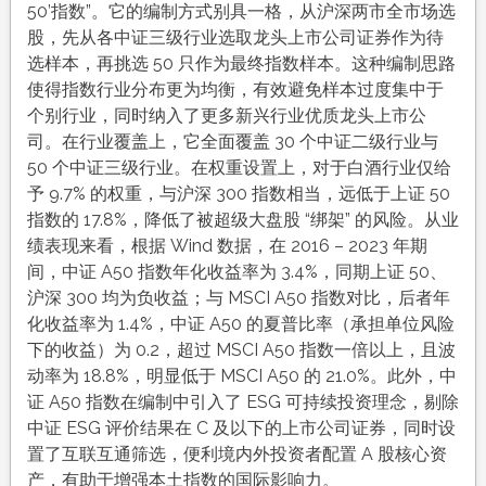
50’指数”。它的编制方式别具一格，从沪深两市全市场选
股，先从各中证三级行业选取龙头上市公司证券作为待
选样本，再挑选 50 只作为最终指数样本。这种编制思路
使得指数行业分布更为均衡，有效避免样本过度集中于
个别行业，同时纳入了更多新兴行业优质龙头上市公
司。在行业覆盖上，它全面覆盖 30 个中证二级行业与
50 个中证三级行业。在权重设置上，对于白酒行业仅给
予 9.7% 的权重，与沪深 300 指数相当，远低于上证 50
指数的 17.8%，降低了被超级大盘股 “绑架” 的风险。从业
绩表现来看，根据 Wind 数据，在 2016 – 2023 年期
间，中证 A50 指数年化收益率为 3.4%，同期上证 50、
沪深 300 均为负收益；与 MSCI A50 指数对比，后者年
化收益率为 1.4%，中证 A50 的夏普比率（承担单位风险
下的收益）为 0.2，超过 MSCI A50 指数一倍以上，且波
动率为 18.8%，明显低于 MSCI A50 的 21.0%。此外，中
证 A50 指数在编制中引入了 ESG 可持续投资理念，剔除
中证 ESG 评价结果在 C 及以下的上市公司证券，同时设
置了互联互通筛选，便利境内外投资者配置 A 股核心资
产，有助于增强本土指数的国际影响力。