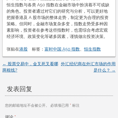
恒生指数与各类 A50 指数在金融市场中扮演着不可或缺
的角色。投资者通过对它们的研究与分析，可以更好地
把握香港及 A 股市场的整体走势，制定更为合理的投资
策略。但同时，金融市场复杂多变，指数走势受多种因
素影响，投资者在参考这些指数时，也需综合考虑宏观
经济环境、政策变化等诸多因素，谨慎做出投资决策。
张贴在
港股
标签：
富时中国 A50 指数
、
恒生指数
←
股票交易中，金叉死叉看哪
外汇经纪商在外汇市场的作用
文
两根线?
是什么？
→
章
发表回复
导
航
您的邮箱地址不会被公开。
必填项已用
*
标注
评论
*