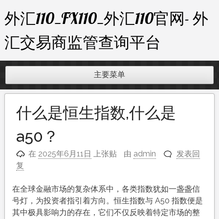
跳
外汇110_FX110_外汇110官网- 外
至
内
汇交易商监管查询平台
容
主要菜单
什么是恒生指数,什么是
a50？
在
2025年6月11日
上张贴
由
admin
发表回
复
在全球金融市场的复杂体系中，各类指数犹如一盏盏信
号灯，为投资者指引着方向。恒生指数与 A50 指数便是
其中极具影响力的存在，它们不仅反映着特定市场的整