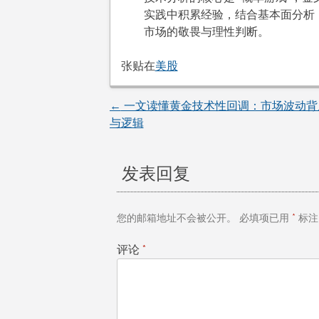
实践中积累经验，结合基本面分析
市场的敬畏与理性判断。
张贴在
美股
←
一文读懂黄金技术性回调：市场波动背
文
与逻辑
章
发表回复
导
航
您的邮箱地址不会被公开。
必填项已用
*
标注
评论
*