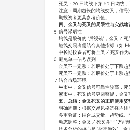
死叉：20 日均线下穿 60 日均
注意：周期越长的均线交叉，信号滞
期投资者更具参考价值。
四、金叉与死叉的局限性与实战建
信号滞后性
均线是股价的 “后视镜”，金叉 
短线交易者需结合其他指标（如 M
中长期投资者可将金叉 / 死叉作
避免单一信号误判
金叉不一定涨：若股价处于下跌趋
死叉不一定跌：若股价处于上涨趋
结合市场环境
牛市中，金叉信号可靠性较高，死
熊市中，死叉信号更需警惕，金叉
五、总结：金叉死叉的正确使用姿
明确周期：根据交易风格选择均线周期（
多重验证：结合成交量、趋势线、M
动态调整：金叉 / 死叉并非 “万
技术分析的核心是 “概率游戏”，