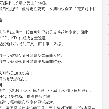
线，可能标志长期趋势由牛转熊。
后性越强，但稳定性更高。长期均线金叉 / 死叉对中长
议
/ 死叉信号出现时，股价可能已部分反映趋势变化。因此：
ACD、KDJ）或成交量验证。
为趋势确认的辅助工具，而非唯一依据。
势中，短期金叉可能是反弹而非反转。
势中，短期死叉可能是洗盘而非转势。
叉可能是加仓机会；
可能是诱多陷阱。
势
短线用 5/10 日均线，中线用 20/60 日均线）。
ACD 等指标，提高信号胜率。
能钥匙”，需根据市场变化灵活应对。
金叉与死叉是辅助决策的工具，而非绝对预测。投资者需在