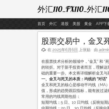
跳
外汇110_FX110_
至
内
容
首页
外汇
港股
美股
黄金
APP下
股票交易中，金叉
在
2025年6月6日
上张贴
由
admi
在股票技术分析的领域中，“金叉” 和 
的转折。对于新手投资者而言，理解这
础的重要一步。本文将详细解析金叉与
一、金叉与死叉的本质：均线的 “对话”
金叉和死叉的核心是移动平均线（MA
值，形成的趋势跟踪指标，能有效过滤
常用的均线周期包括：
短期均线：5 日、10 日均线（反映短
中期均线：20 日、30 日均线（反映中