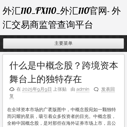
跳
外汇110_FX110_外汇110官网- 外
至
内
汇交易商监管查询平台
容
主要菜单
什么是中概念股？跨境资本
舞台上的独特存在
在
2025年9月9日
上张贴
由
admin
发表回
复
在全球资本市场的广袤版图中，中概念股宛如一颗独特
而闪耀的星辰，吸引着众多投资者的目光。中概念股，
全称中国概念股，是对那些在海外证券市场上市，且公