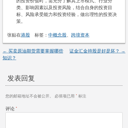
的投资价值时，需充分了解其上市模式、行业分
类、影响因素以及投资风险，结合自身的投资目
标、风险承受能力和投资经验，做出理性的投资决
策。
张贴在
港股
标签：
中概念股
、
跨境资本
←
买卖原油期货需要掌握哪些
证金汇金持股是好是坏？
→
文
知识？
章
发表回复
导
航
您的邮箱地址不会被公开。
必填项已用
*
标注
评论
*