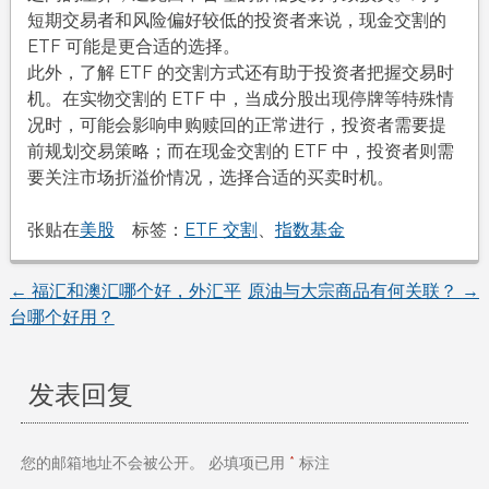
短期交易者和风险偏好较低的投资者来说，现金交割的
ETF 可能是更合适的选择。​
此外，了解 ETF 的交割方式还有助于投资者把握交易时
机。在实物交割的 ETF 中，当成分股出现停牌等特殊情
况时，可能会影响申购赎回的正常进行，投资者需要提
前规划交易策略；而在现金交割的 ETF 中，投资者则需
要关注市场折溢价情况，选择合适的买卖时机。
张贴在
美股
标签：
ETF 交割
、
指数基金
←
福汇和澳汇哪个好，外汇平
原油与大宗商品有何关联？
→
文
台哪个好用？
章
发表回复
导
航
您的邮箱地址不会被公开。
必填项已用
*
标注