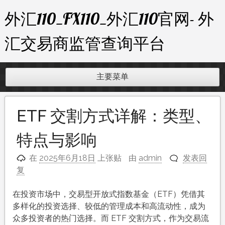
跳
外汇110_FX110_外汇110官网- 外
至
内
汇交易商监管查询平台
容
主要菜单
ETF 交割方式详解：类型、
特点与影响​
在
2025年6月18日
上张贴
由
admin
发表回
复
在投资市场中，交易型开放式指数基金（ETF）凭借其
多样化的投资选择、较低的管理成本和高流动性，成为
众多投资者的热门选择。而 ETF 交割方式，作为交易流