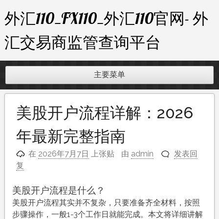
跳
外汇110_FX110_外汇110官网- 外
至
内
汇交易商监管查询平台
容
主要菜单
美股开户流程详解：2026
年最新完整指南
在
2026年7月7日
上张贴
由
admin
发表回
复
美股开户流程是什么？
美股开户流程其实并不复杂，只要准备齐全材料，按照
步骤操作，一般1-3个工作日就能完成。本文将详细讲解