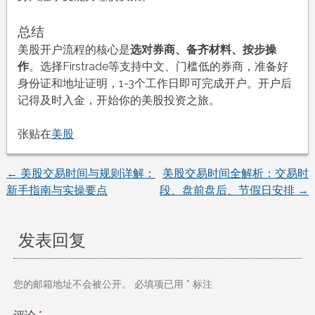
总结
美股开户流程的核心是
选对券商、备齐材料、按步操
作
。选择Firstrade等支持中文、门槛低的券商，准备好
身份证和地址证明，1-3个工作日即可完成开户。开户后
记得及时入金，开始你的美股投资之旅。
张贴在
美股
←
美股交易时间与规则详解：
美股交易时间全解析：交易时
文
新手指南与实操要点
段、盘前盘后、节假日安排
→
章
发表回复
导
航
您的邮箱地址不会被公开。
必填项已用
*
标注