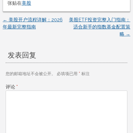
张贴在
美股
←
美股开户流程详解：2026
美股ETF投资完整入门指南：
文
年最新完整指南
适合新手的指数基金配置策
略
→
章
导
发表回复
航
您的邮箱地址不会被公开。
必填项已用
*
标注
评论
*