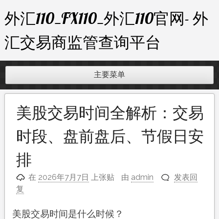
跳
外汇110_FX110_外汇110官网- 外
至
内
汇交易商监管查询平台
容
主要菜单
美股交易时间全解析：交易
时段、盘前盘后、节假日安
排
在
2026年7月7日
上张贴
由
admin
发表回
复
美股交易时间是什么时候？