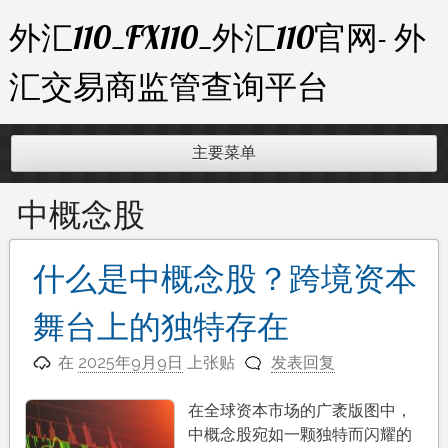
跳
外汇110_FX110_外汇110官网- 外
至
内
汇交易商监管查询平台
容
主要菜单
中概念股
什么是中概念股？跨境资本
舞台上的独特存在
在
2025年9月9日
上张贴
发表回复
在全球资本市场的广袤版图中，
中概念股宛如一颗独特而闪耀的