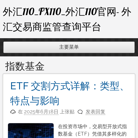
跳
外汇110_FX110_外汇110官网- 外
至
内
汇交易商监管查询平台
容
主要菜单
指数基金
ETF 交割方式详解：类型、
特点与影响​
在
2025年6月18日
上张贴
发表回复
在投资市场中，交易型开放式指
数基金（ETF）凭借其多样化的