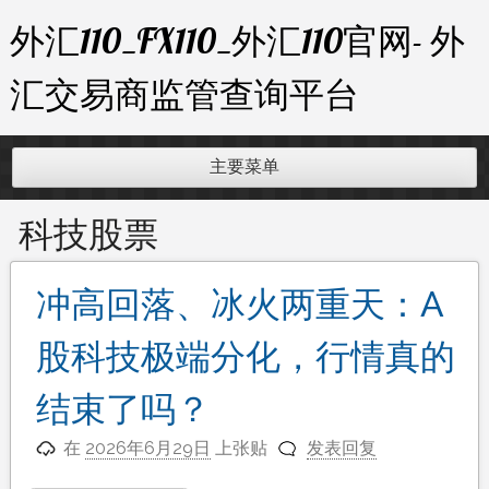
跳
外汇110_FX110_外汇110官网- 外
至
内
汇交易商监管查询平台
容
主要菜单
科技股票
冲高回落、冰火两重天：A
股科技极端分化，行情真的
结束了吗？
在
2026年6月29日
上张贴
发表回复