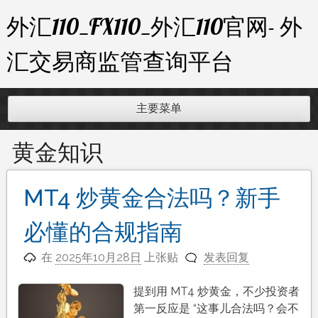
跳
外汇110_FX110_外汇110官网- 外
至
内
汇交易商监管查询平台
容
主要菜单
黄金知识
MT4 炒黄金合法吗？新手
必懂的合规指南
在
2025年10月28日
上张贴
发表回复
提到用 MT4 炒黄金，不少投资者
第一反应是 “这事儿合法吗？会不